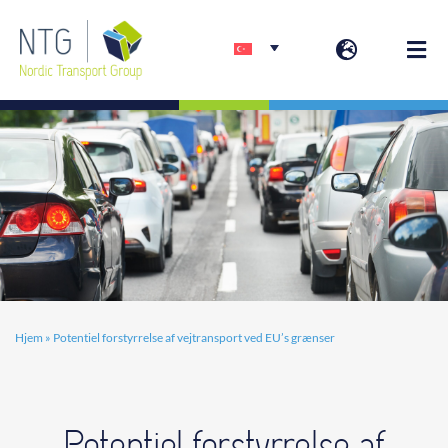
Skip
to
Togg
content
Navi
Hoş geldiniz
Hizmetler
Iletişim
Hjem
»
Potentiel forstyrrelse af vejtransport ved EU’s grænser
Potentiel forstyrrelse af