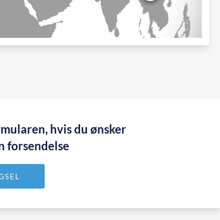
rmularen, hvis du ønsker
en forsendelse
GSEL