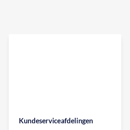
Om os
Som medarbejder hos RTC Transport bliver du en del af en voks
Karriere
Juridisk information
Kontakt os
Internet booking
Kundeserviceafdelingen