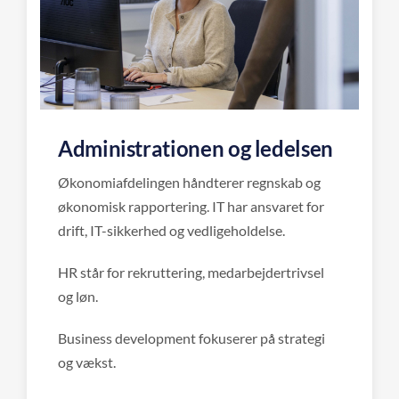
Administrationen og ledelsen
Vores administrative medarbejdere spiller en central rolle 
Økonomiafdelingen håndterer regnskab og
økonomisk rapportering. IT har ansvaret for
drift, IT-sikkerhed og vedligeholdelse.
HR står for rekruttering, medarbejdertrivsel
og løn.
Business development fokuserer på strategi
og vækst.