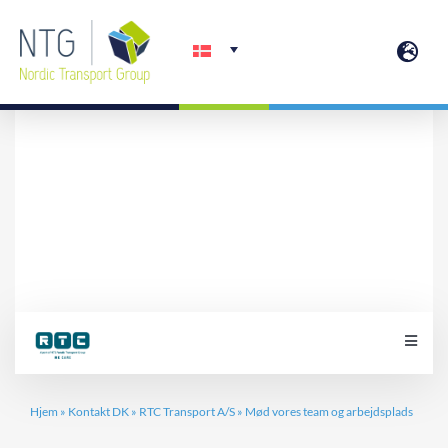
Skip
to
content
Mød vores team
og arbejdsplads
Toggle
Naviga
Services
Hjem
»
Kontakt DK
»
RTC Transport A/S
»
Mød vores team og arbejdsplads