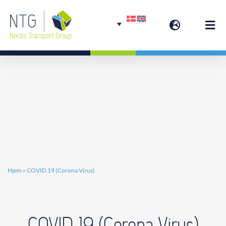
Skip
to
Togg
content
Navi
Welcome
Group services
Hjem
»
COVID 19 (Corona Virus)
COVID 19 (Corona Virus)