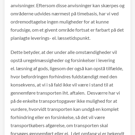
anvisninger. Eftersom disse anvisninger kan skærpes og
områderne udvides nærmest på timebasis, har vi ved
ordremodtagelse ingen muligheder for at kunne
forudsige, om et givent område fortsat er farbart på det
planlagte leverings- el. læssetidspunkt.
Dette betyder, at der under alle omstændigheder vil
opstå uregelmæssigheder og forsinkelser i levering
el. læsning af gods, ligesom der også kan opstå tilfælde,
hvor befordringen forhindres fuldstændigt med den
konsekvens, at vi i så fald ikke vil være i stand til at
gennemføre transporten iht. aftalen. Desværre har vi
på de enkelte transportopgaver ikke mulighed for at
vurdere, hvorvidt transporten kan undgå en komplet
forhindring eller en forsinkelse, så det vil være
transportkøbers afgørelse, om transporten skal
forsøges gennemført eller ej. I det omfang vi er bekendt