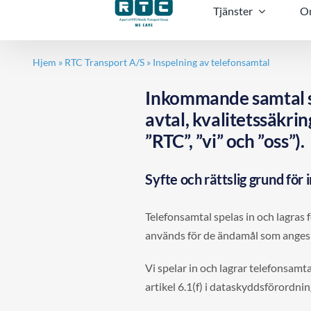
Tjänster
O
Hjem
»
RTC Transport A/S
»
Inspelning av telefonsamtal
Inkommande samtal sp
avtal, kvalitetssäkri
”RTC”, ”vi” och ”oss”).
Syfte och rättslig grund för
Telefonsamtal spelas in och lagras
används för de ändamål som anges
Vi spelar in och lagrar telefonsam
artikel 6.1(f) i dataskyddsförordn