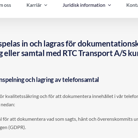
m oss
Karriär
Juridisk information
Konta
elas in och lagras för dokumentationsk
ng eller samtal med RTC Transport A/S k
 inspelning och lagring av telefonsamtal
 för kvalitetssäkring och för att dokumentera innehållet i vår tel
 nedan:
tal för att dokumentera vad som sagts, hänt och överenskommits un
ingen (GDPR).