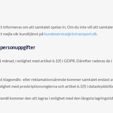
t informeras om att samtalet spelas in. Om du inte vill att samtal
tt mejla vår kundtjänst på
kundeservice@rtctransport.dk
.
a personuppgifter
1 månad, i enlighet med artikel 6.1(f) i GDPR. Därefter raderas de i
fikt klagomåls- eller reklamationsärende kommer samtalet endast at
enlighet med preskriptionsreglerna och artikel 6.1(f) i dataskydds
damål kommer den att lagras i enlighet med den längsta lagringstid