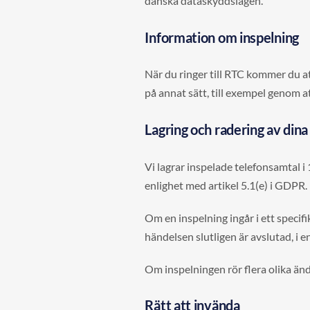
danska dataskyddslagen.
Information om inspelning
När du ringer till RTC kommer du at
på annat sätt, till exempel genom a
Lagring och radering av din
Vi lagrar inspelade telefonsamtal i 
enlighet med artikel 5.1(e) i GDPR.
Om en inspelning ingår i ett speci
händelsen slutligen är avslutad, i 
Om inspelningen rör flera olika än
Rätt att invända