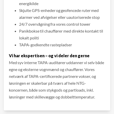
energikilde
Skjulte GPS-enheder og geofencede ruter med
alarmer ved afvigelser eller uautoriserede stop
24/7 overvågning fra vores control tower
Panikbokse til chauffører med direkte kontakt til
lokalt politi
TAPA-godkendte rastepladser
Vi har ekspertisen – og vi deler den gerne
Med syv interne TAPA-auditører uddanner vi selv både
egne og eksterne vognmænd og chauffører. Vores
netværk af TAPA-certificerede partnere vokser, og
løsningen er skalerbar på tværs af hele NTG-
koncernen, både som stykgods og partloads, inkl.
løsninger med skillevægge og dobbelttemperatur.