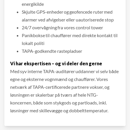
energikilde
Skjulte GPS-enheder og geofencede ruter med
alarmer ved afvigelser eller uautoriserede stop
24/7 overvågning fra vores control tower
Panikbokse til chauffører med direkte kontakt til
lokalt politi
TAPA-godkendte rastepladser
Vi har ekspertisen – og vi deler den gerne
Med syv interne TAPA-auditører uddanner vi selv både
egne og eksterne vognmænd og chauffører. Vores
netværk af TAPA-certificerede partnere vokser, og
løsningen er skalerbar på tværs af hele NTG-
koncernen, både som stykgods og partloads, inkl.
løsninger med skillevægge og dobbelttemperatur.