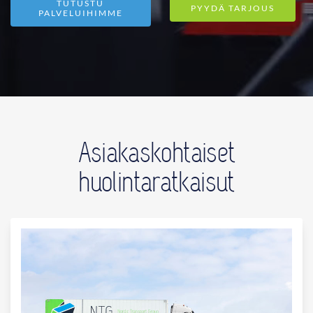
TUTUSTU
PYYDÄ TARJOUS
PALVELUIHIMME
Asiakaskohtaiset
huolintaratkaisut