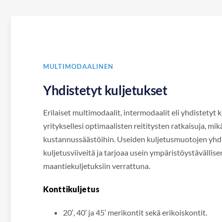
MULTIMODAALINEN
Yhdistetyt kuljetukset
Erilaiset multimodaalit, intermodaalit eli yhdistetyt 
yrityksellesi optimaalisten reititysten ratkaisuja, mi
kustannussäästöihin. Useiden kuljetusmuotojen yh
kuljetusviiveitä ja tarjoaa usein ympäristöystävälli
maantiekuljetuksiin verrattuna.
Konttikuljetus
20′, 40′ ja 45′ merikontit sekä erikoiskontit.