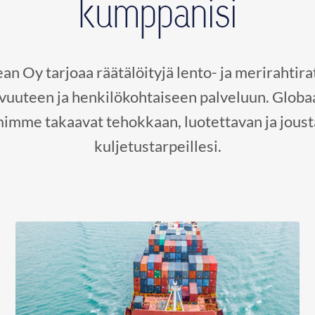
kumppanisi
n Oy tarjoaa räätälöityjä lento- ja merirahtirat
avuuteen ja henkilökohtaiseen palveluun. Globa
mimme takaavat tehokkaan, luotettavan ja jousta
kuljetustarpeillesi.