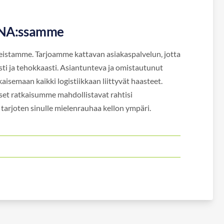
DNA:ssamme
ueistamme. Tarjoamme kattavan asiakaspalvelun, jotta
ti ja tehokkaasti. Asiantunteva ja omistautunut
aisemaan kaikki logistiikkaan liittyvät haasteet.
liset ratkaisumme mahdollistavat rahtisi
 tarjoten sinulle mielenrauhaa kellon ympäri.