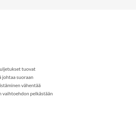
kuljetukset tuovat
kä johtaa suoraan
distäminen vähentää
sen vaihtoehdon pelkästään