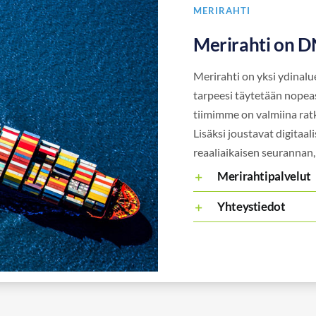
MERIRAHTI
Merirahti on 
Merirahti on yksi ydinal
tarpeesi täytetään nopeas
tiimimme on valmiina ratk
Lisäksi joustavat digitaa
reaaliaikaisen seurannan,
Merirahtipalvelut
Yhteystiedot