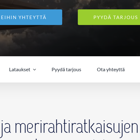
MEIHIN YHTEYTTÄ
PYYDÄ TARJOUS
Lataukset
Pyydä tarjous
Ota yhteyttä
ja merirahtiratkaisujen