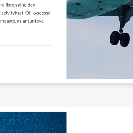
rallisten aineiden
liselvitykset. Oli kyseessä
kahaaste, asiantunteva