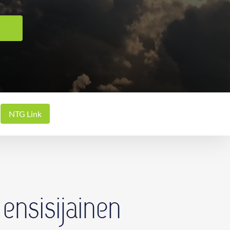
NTG Link
 ensisijainen