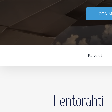
OTA 
Palvelut
Lentorahti- 