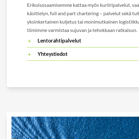
Erikoisosaamisemme kattaa myös kuriiripalvelut, vaa
käsittelyn, full and part chartering – palvelut sekä tul
yksinkertainen kuljetus tai monimutkainen logistiik
tiimimme varmistaa sujuvan ja tehokkaan ratkaisun.
Lentorahtipalvelut
Yhteystiedot