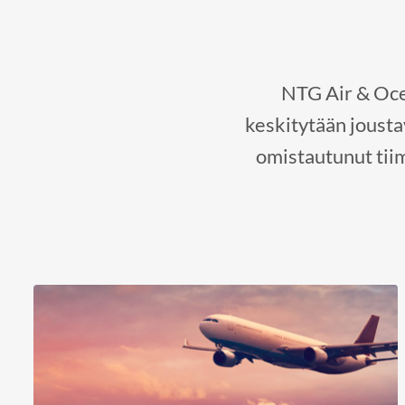
NTG Air & Ocea
keskitytään joust
omistautunut tii