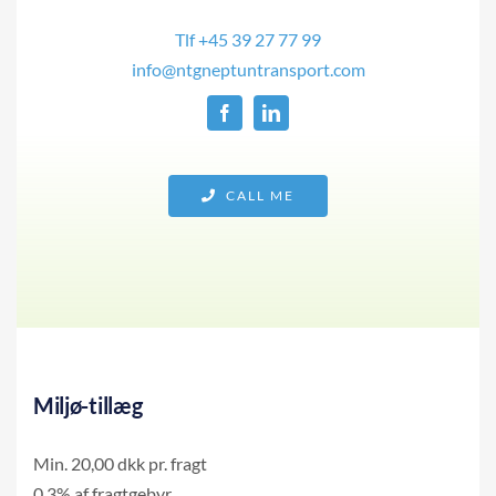
Tlf +45 39 27 77 99
info@ntgneptuntransport.com
CALL ME
Miljø-tillæg
Min. 20,00 dkk pr. fragt
0,3% af fragtgebyr