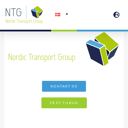
Skip
to
content
KONTAKT OS
FÅ ET TILBUD