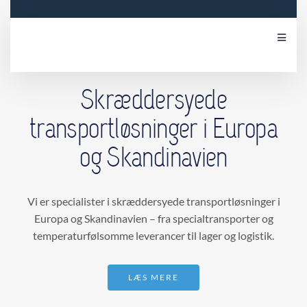
Toggle
Naviga
Velkommen
Skræddersyede
transportløsninger i Europa
Om os
og Skandinavien
Lager & logistik
Vi er specialister i skræddersyede transportløsninger i
Kontakt os
Europa og Skandinavien – fra specialtransporter og
temperaturfølsomme leverancer til lager og logistik.
LÆS MERE