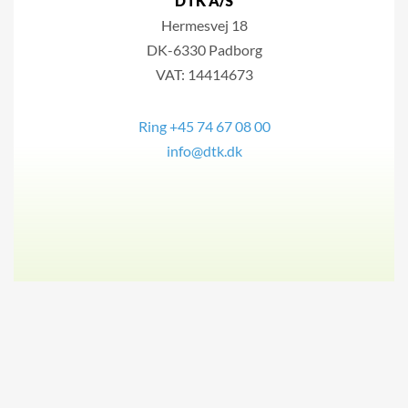
DTK A/S
Hermesvej 18
DK-6330 Padborg
VAT: 14414673
Ring +45 74 67 08 00
info@dtk.dk